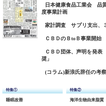
日本健康食品工業会 品
度事業計画
家計調査 サプリ支出、
ＣＢＤのＢtoＢ事業開始
ＣＢＤ団体、声明を発表
奨」
(コラム)
新浪氏辞任の考
特集①
特集②
睡眠改善
海洋生物由来脂質