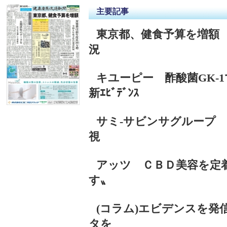
主要記事
東京都、健食予算を増額
況
キユーピー 酢酸菌GK-1
新ｴﾋﾞﾃﾞﾝｽ
サミ‐サビンサグループ
視
アッツ ＣＢＤ美容を定
す〟
(コラム)エビデンスを発
タを