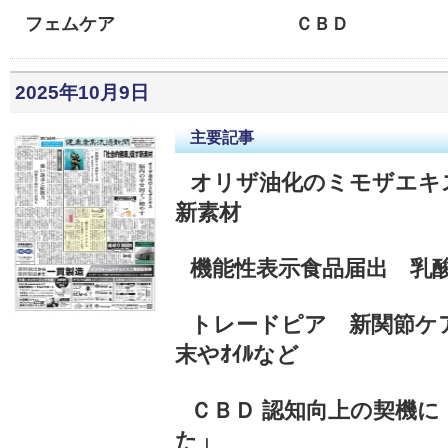
フェムケア
ＣＢＤ
2025年10月9日
主要記事
オリザ油化のミモザエキ
新素材
機能性表示食品届出 乳酸
トレードピア 新関節ケ
末やｵｲﾙなど
ＣＢＤ 認知向上の契機に
た」