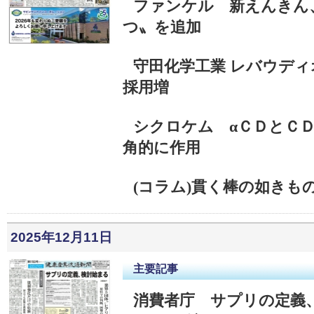
ファンケル 新えんきん
つ〟を追加
守田化学工業 レバウデ
採用増
シクロケム αＣＤとＣＤ
角的に作用
(コラム)貫く棒の如きも
2025年12月11日
主要記事
消費者庁 サプリの定義