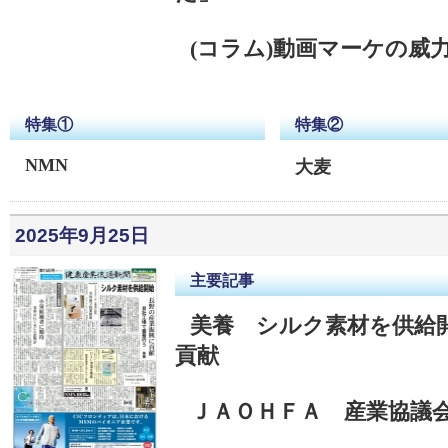
(コラム)動画マーケの威
特集①
特集②
NMN
大麦
2025年9月25日
主要記事
美養 シルク素材を供給
貢献
ＪＡＯＨＦＡ 産業協議