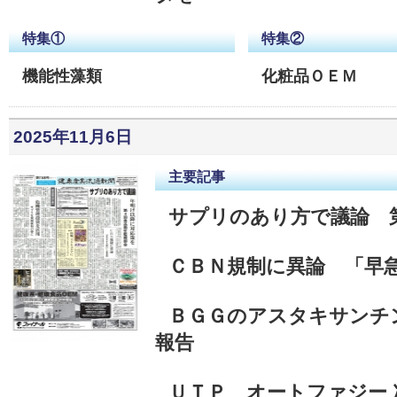
特集①
特集②
機能性藻類
化粧品ＯＥＭ
2025年11月6日
主要記事
サプリのあり方で議論 
ＣＢＮ規制に異論 「早
ＢＧＧのアスタキサンチ
報告
ＵＴＰ オートファジー