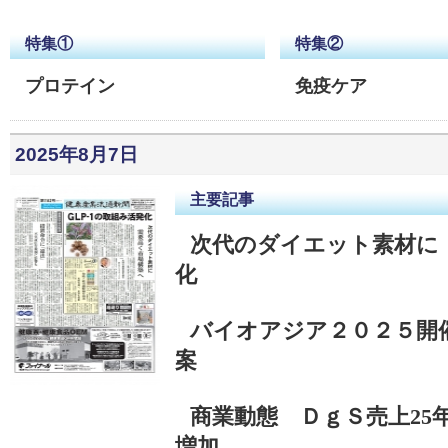
特集①
特集②
プロテイン
免疫ケア
2025年8月7日
主要記事
次代のダイエット素材に
化
バイオアジア２０２５開
案
商業動態 ＤｇＳ売上25
増加