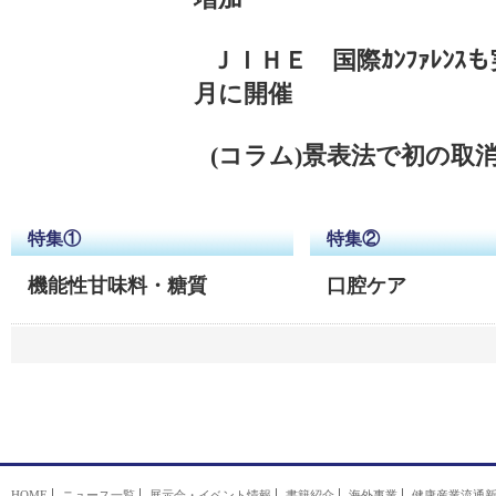
ＪＩＨＥ
国際ｶﾝﾌｧﾚﾝ
月に開催
(コラム)景表法で初の
特集①
特集②
機能性甘味料・糖質
口腔ケア
HOME
ニュース一覧
展示会・イベント情報
書籍紹介
海外事業
健康産業流通