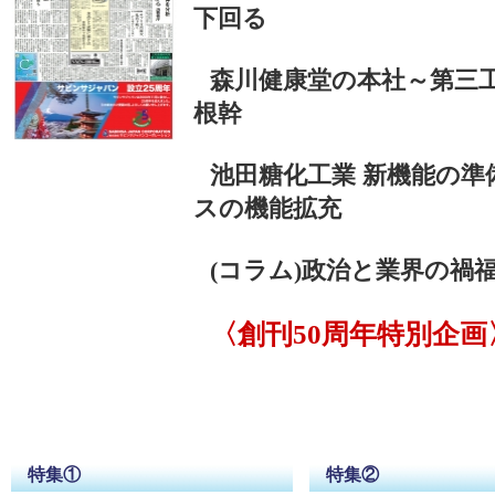
下回る
森川健康堂の本社～第三
根幹
池田糖化工業 新機能の
スの機能拡充
(コラム)政治と業界の禍
〈創刊50周年特別企画
特集①
特集②