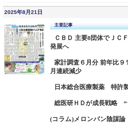
2025年8月21日
主要記事
ＣＢＤ 主要8団体でＪＣ
発展へ
家計調査６月分 前年比９
月連続減少
日本総合医療製薬
特許
総医研ＨＤが成長戦略 “
(コラム)
メロンパン陰謀論