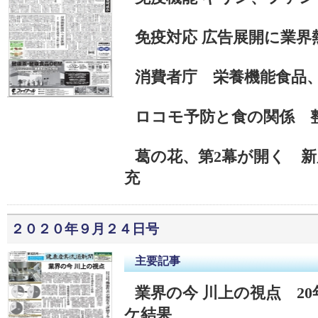
免疫対応 広告展開に業界
消費者庁 栄養機能食品
ロコモ予防と食の関係 
葛の花、第2幕が開く 
充
２０２０年９月２４日号
主要記事
業界の今 川上の視点 2
ケ結果