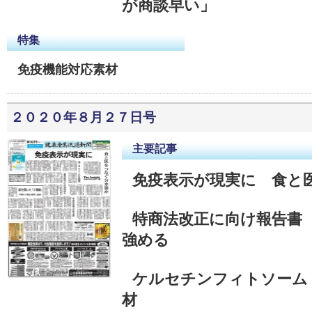
が商談早い」
特集
免疫機能対応素材
２０２０年８月２７日号
主要記事
免疫表示が現実に 食と
特商法改正に向け報告書
強める
ケルセチンフィトソーム
材