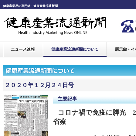
健康産業界の専門紙・健康産業流通新聞
２０２０年１２月２４日号
主要記事
コロナ禍で免疫に脚光 2
省察