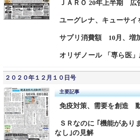
ＪＡＲＯ 20年上半期 
ユーグレナ、キューサ
サプリ消費額 10月、
オリザノール 「専ら医
２０２０年１２月１０日号
主要記事
免疫対策、需要を創造 動
ＳＲなのに ｢機能がありま
なし｣の見解