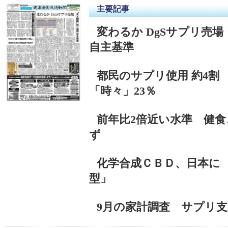
主要記事
変わるか DgSサプリ売
自主基準
都民のサプリ使用 約4割
「時々」23％
前年比2倍近い水準 健
ず
化学合成ＣＢＤ、日本に
型」
9月の家計調査 サプリ支