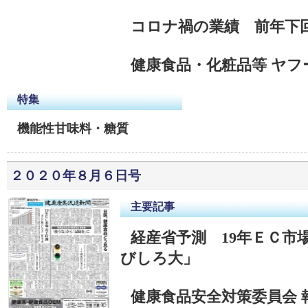
コロナ禍の業績 前年下
健康食品・化粧品等 ヤフ
特集
機能性甘味料・糖質
２０２０年８月６日号
主要記事
経産省予測 19年ＥＣ市
びしろ大」
健康食品安全対策委員会 