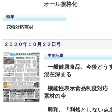
オール規格化
特集
花粉対応商材
２０２０年１０月２２日号
主要記事
一般健康食品、今後どう
混在深まる
機能性表示食品制度対応
素材の今
興和、「判然としない点