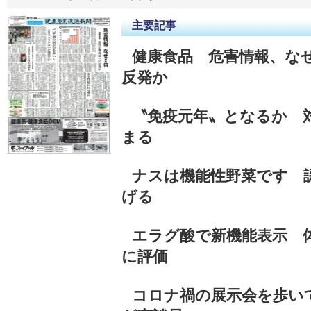
主要記事
健康食品 危害情報、な
反発か
〝免疫元年〟となるか 
まる
ナスは機能性野菜です 
げる
エラグ酸で新機能表示 体
に評価
コロナ禍の展示会を歩い